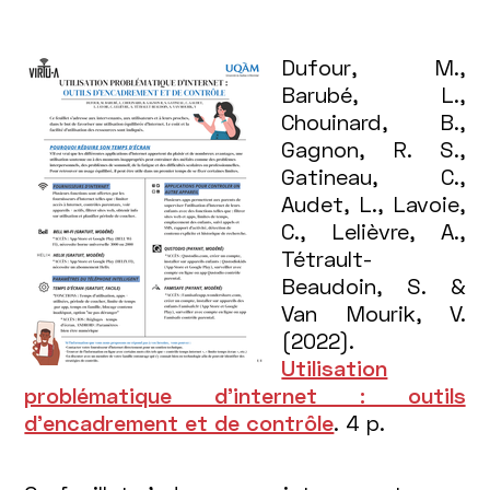
Dufour, M.,
Barubé, L.,
Chouinard, B.,
Gagnon, R. S.,
Gatineau, C.,
Audet, L., Lavoie,
C., Lelièvre, A.,
Tétrault-
Beaudoin, S. &
Van Mourik, V.
(2022).
Utilisation
problématique d'internet : outils
d’encadrement et de contrôle
. 4 p.