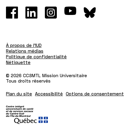
conduire
affaiblie
À propos de l'IUD
Relations médias
Politique de confidentialité
Nétiquette
© 2026 CCSMTL Mission Universitaire
Tous droits réservés
Plan du site
Accessibilité
Options de consentement