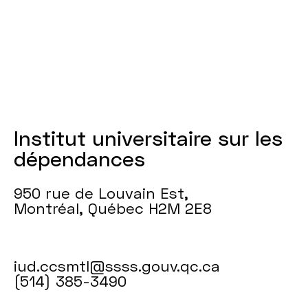
et
la
réduction
des
collisions
Institut universitaire sur les
routières
dépendances
liées
950 rue de Louvain Est,
à
Montréal, Québec H2M 2E8
la
capacité
iud.ccsmtl@ssss.gouv.qc.ca
(514) 385-3490
de