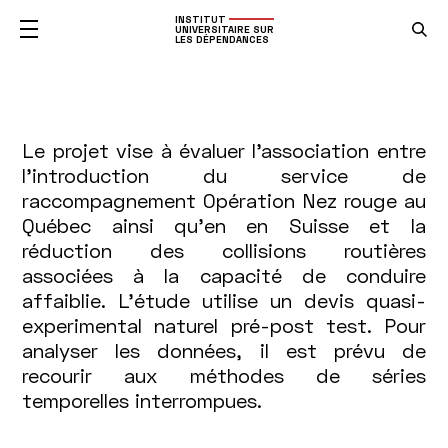
INSTITUT
UNIVERSITAIRE SUR
LES DÉPENDANCES
Association
Le projet vise à évaluer l'association entre
l'introduction du service de
entre
raccompagnement Opération Nez rouge au
Québec ainsi qu'en en Suisse et la
l'introduction
réduction des collisions routières
des
associées à la capacité de conduire
affaiblie. L'étude utilise un devis quasi-
services
experimental naturel pré-post test. Pour
analyser les données, il est prévu de
de
recourir aux méthodes de séries
raccompagnement
temporelles interrompues.