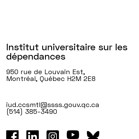
la
consommation
de
substances
Institut universitaire sur les
psychoactives
dépendances
en
950 rue de Louvain Est,
contextes
Montréal, Québec H2M 2E8
festifs
:
iud.ccsmtl@ssss.gouv.qc.ca
(514) 385-3490
la
perspective