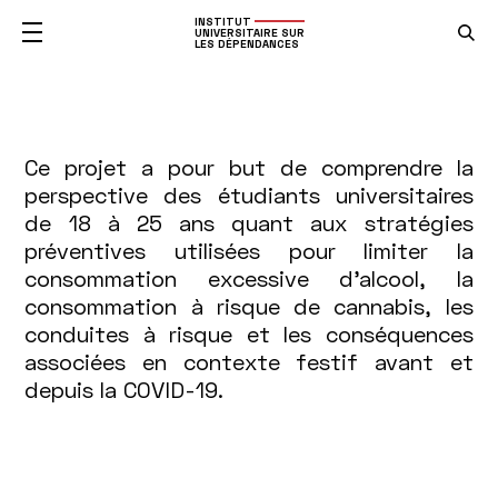
INSTITUT
UNIVERSITAIRE SUR
LES DÉPENDANCES
Prévenir
Ce projet a pour but de comprendre la
perspective des étudiants universitaires
les
de 18 à 25 ans quant aux stratégies
préventives utilisées pour limiter la
conduites
consommation excessive d’alcool, la
à
consommation à risque de cannabis, les
conduites à risque et les conséquences
risque
associées en contexte festif avant et
depuis la COVID-19.
liées
à