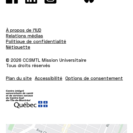
des
étudiants
universitaires
À propos de l'IUD
Relations médias
Politique de confidentialité
Nétiquette
© 2026 CCSMTL Mission Universitaire
Tous droits réservés
Plan du site
Accessibilité
Options de consentement