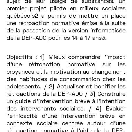
de
sujet de leur usage de substances. Un
premier projet pilote en milieux scolaires
substances
québécois2 a permis de mettre en place
chez
une rétroaction normative émise à la suite
de la passation de la version informatisée
les
de la DEP-ADO pour les 14 à 17 ans3.
adolescents
Objectifs : 1) Mieux comprendre l’impact
utilisant
d’une rétroaction normative sur les
croyances et la motivation au changement
la
des habitudes de consommation chez les
DEP-
adolescents. / 2) Actualiser et bonifier les
rétroactions de la DEP-ADO / 3) Construire
ADO:
un guide d’intervention brève à l’intention
des intervenants scolaires. / 4) Évaluer
une
l’efficacité d’une intervention brève en
étude
contexte scolaire centrée autour d’une
rétroaction normative à l’aide de la DEP-