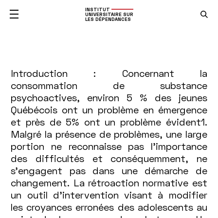
INSTITUT
UNIVERSITAIRE SUR
LES DÉPENDANCES
L'impact
Introduction : Concernant la
consommation de substance
d'une
psychoactives, environ 5 % des jeunes
Québécois ont un problème en émergence
rétroaction
et près de 5% ont un problème évident1.
normative
Malgré la présence de problèmes, une large
portion ne reconnaisse pas l’importance
sur
des difficultés et conséquemment, ne
s’engagent pas dans une démarche de
la
changement. La rétroaction normative est
consommation
un outil d’intervention visant à modifier
les croyances erronées des adolescents au