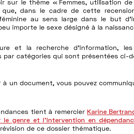
oir sur le thème « Femmes, utilisation 
 que, dans le cadre de cette recensio
 féminine au sens large dans le but d’
Ce
eu importe le sexe désigné à la naissanc
nce for Women’s Health
ture et la recherche d’information, les
 par catégories qui sont présentées ci-
er à un document, vous pouvez communiq
épendances tient à remercier
Karine Bertran
rmative approach
r le genre et l’intervention en dépendan
a révision de ce dossier thématique.